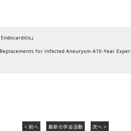
e Endocarditis」
Replacements for Infected Aneurysm-A10-Year Exper
< 前へ
最新の学会活動
次へ >