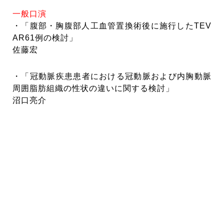
一般口演
・「腹部・胸腹部人工血管置換術後に施行したTEV
AR61例の検討」
佐藤宏
・「冠動脈疾患患者における冠動脈および内胸動脈
周囲脂肪組織の性状の違いに関する検討」
沼口亮介