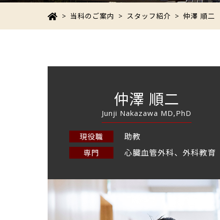
>
当科のご案内
>
スタッフ紹介
> 仲澤 順二
仲澤 順二
Junji Nakazawa MD,PhD
助教
現役職
心臓血管外科、外科教育
専門